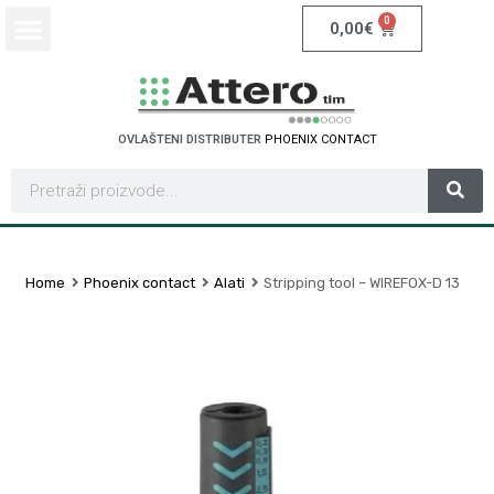
0
0,00
€
OVLAŠTENI DISTRIBUTER
P
H
O
E
N
I
X
C
O
N
T
A
C
T
Home
Phoenix contact
Alati
Stripping tool – WIREFOX-D 13