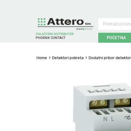
OVLAŠTENI DISTRIBUTER
POČETNA
P
H
O
E
N
I
X
C
O
N
T
A
C
T
Home
Detektori pokreta
Dodatni pribor detekto