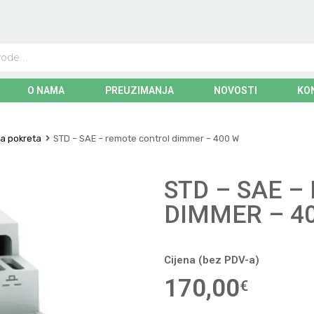
O NAMA
PREUZIMANJA
NOVOSTI
KO
ra pokreta
STD – SAE – remote control dimmer – 400 W
STD – SAE 
DIMMER – 4
Cijena (bez PDV-a)
170,00
€