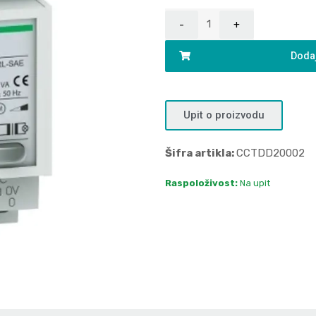
Dodaj
Upit o proizvodu
Šifra artikla:
CCTDD20002
Raspoloživost:
Na upit