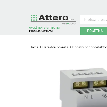
OVLAŠTENI DISTRIBUTER
POČETNA
P
H
O
E
N
I
X
C
O
N
T
A
C
T
Home
Detektori pokreta
Dodatni pribor detekto