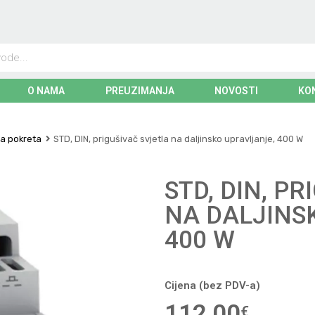
O NAMA
PREUZIMANJA
NOVOSTI
KO
ra pokreta
STD, DIN, prigušivač svjetla na daljinsko upravljanje, 400 W
STD, DIN, P
NA DALJINS
400 W
Cijena (bez PDV-a)
112,00
€