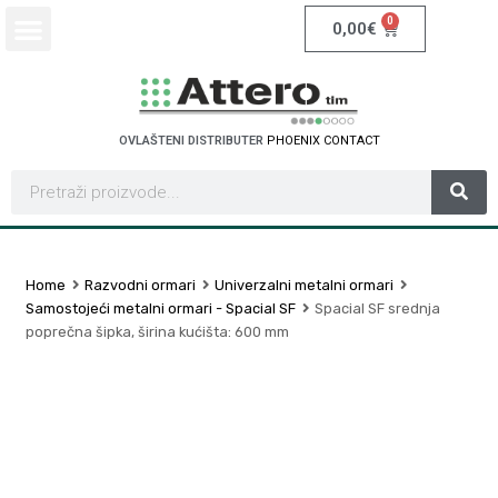
0
0,00
€
OVLAŠTENI DISTRIBUTER
P
H
O
E
N
I
X
C
O
N
T
A
C
T
Home
Razvodni ormari
Univerzalni metalni ormari
Samostojeći metalni ormari - Spacial SF
Spacial SF srednja
poprečna šipka, širina kućišta: 600 mm