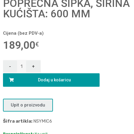
POPREČNA ŠIPKA, ŠIRINA
KUĆIŠTA: 600 MM
Cijena (bez PDV-a)
189,00
€
Dodaj u košaricu
Upit o proizvodu
Šifra artikla:
NSYMIC6
Raspoloživost:
Na upit