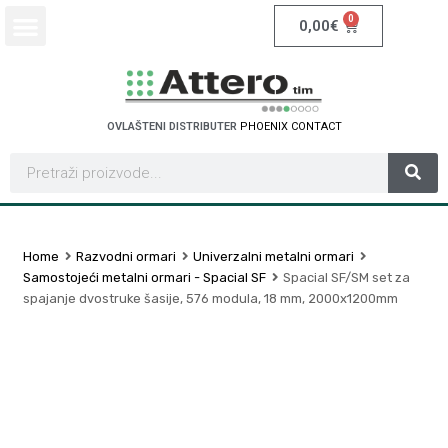
0
0,00
€
OVLAŠTENI DISTRIBUTER
P
H
O
E
N
I
X
C
O
N
T
A
C
T
Home
Razvodni ormari
Univerzalni metalni ormari
Samostojeći metalni ormari - Spacial SF
Spacial SF/SM set za
spajanje dvostruke šasije, 576 modula, 18 mm, 2000x1200mm