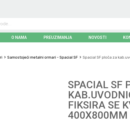
O NAMA
PREUZIMANJA
NOVOSTI
KO
ri
Samostojeći metalni ormari - Spacial SF
Spacial SF ploča za kab.uvo
SPACIAL SF 
KAB.UVODNIC
FIKSIRA SE 
400X800MM