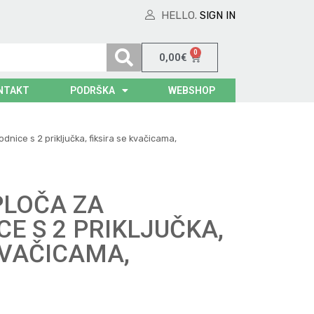
HELLO.
SIGN IN
0
0,00
€
NTAKT
PODRŠKA
WEBSHOP
dnice s 2 priključka, fiksira se kvačicama,
PLOČA ZA
E S 2 PRIKLJUČKA,
KVAČICAMA,