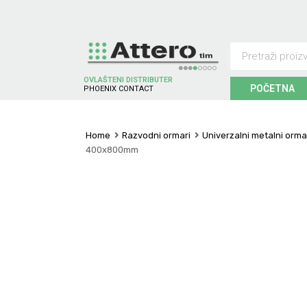
OVLAŠTENI DISTRIBUTER
POČETNA
P
H
O
E
N
I
X
C
O
N
T
A
C
T
Home
Razvodni ormari
Univerzalni metalni orma
400x800mm