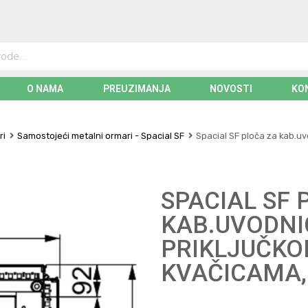
O NAMA
PREUZIMANJA
NOVOSTI
KO
ri
Samostojeći metalni ormari - Spacial SF
Spacial SF ploča za kab.uvo
SPACIAL SF 
KAB.UVODNIC
PRIKLJUČKOM
KVAČICAMA,