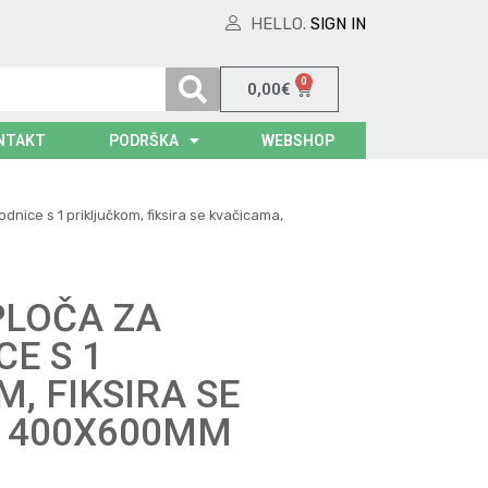
HELLO.
SIGN IN
0
0,00
€
NTAKT
PODRŠKA
WEBSHOP
dnice s 1 priključkom, fiksira se kvačicama,
PLOČA ZA
E S 1
, FIKSIRA SE
 400X600MM