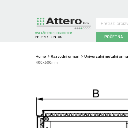
OVLAŠTENI DISTRIBUTER
POČETNA
P
H
O
E
N
I
X
C
O
N
T
A
C
T
Home
Razvodni ormari
Univerzalni metalni orma
400x600mm