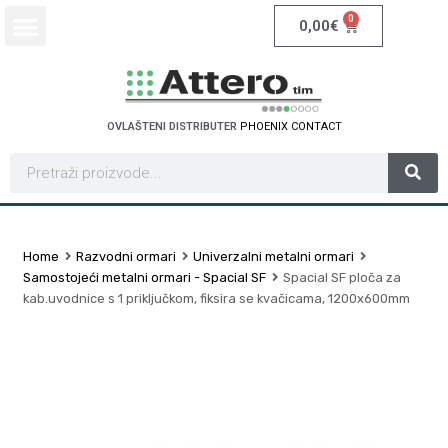
0
0,00
€
OVLAŠTENI DISTRIBUTER
P
H
O
E
N
I
X
C
O
N
T
A
C
T
Home
Razvodni ormari
Univerzalni metalni ormari
Samostojeći metalni ormari - Spacial SF
Spacial SF ploča za
kab.uvodnice s 1 priključkom, fiksira se kvačicama, 1200x600mm