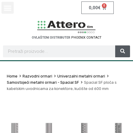
0
0,00
€
OVLAŠTENI DISTRIBUTER
P
H
O
E
N
I
X
C
O
N
T
A
C
T
Home
Razvodni ormari
Univerzalni metalni ormari
Samostojeći metalni ormari - Spacial SF
Spacial SF ploča s
kabelskim uvodnicama za konektore, kućište od 600 mm