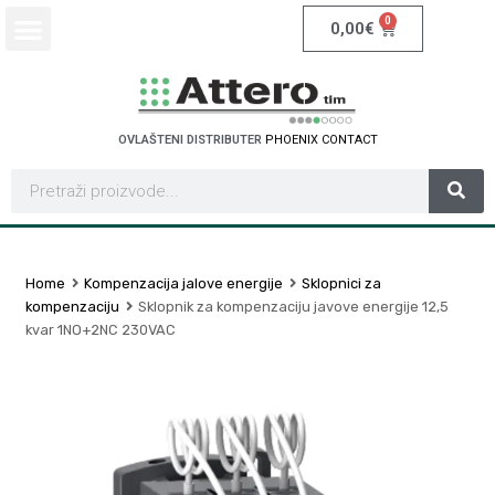
0
0,00
€
OVLAŠTENI DISTRIBUTER
P
H
O
E
N
I
X
C
O
N
T
A
C
T
Home
Kompenzacija jalove energije
Sklopnici za
kompenzaciju
Sklopnik za kompenzaciju javove energije 12,5
kvar 1NO+2NC 230VAC