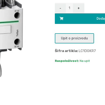
Dodaj
Upit o proizvodu
Šifra artikla:
LC1DGKR7
Raspoloživost:
Na upit