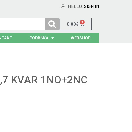
HELLO.
SIGN IN
0
0,00
€
NTAKT
PODRŠKA
WEBSHOP
6,7 KVAR 1NO+2NC