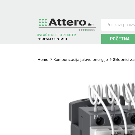
OVLAŠTENI DISTRIBUTER
POČETNA
P
H
O
E
N
I
X
C
O
N
T
A
C
T
Home
Kompenzacija jalove energije
Sklopnici z