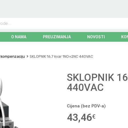
O NAMA
PREUZIMANJA
NOVOSTI
KO
a kompenzaciju
SKLOPNIK 16,7 kvar 1NO+2NC 440VAC
SKLOPNIK 1
440VAC
Cijena (bez PDV-a)
43,46
€