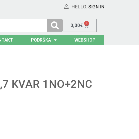
HELLO.
SIGN IN
0
0,00
€
NTAKT
PODRŠKA
WEBSHOP
6,7 KVAR 1NO+2NC