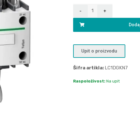
Dodaj
Upit o proizvodu
Šifra artikla:
LC1DGKN7
Raspoloživost:
Na upit