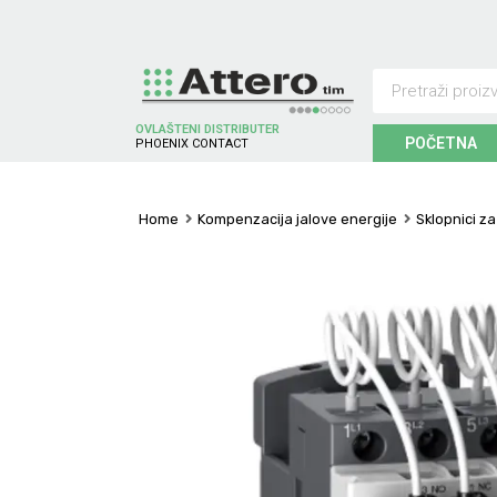
OVLAŠTENI DISTRIBUTER
POČETNA
P
H
O
E
N
I
X
C
O
N
T
A
C
T
Home
Kompenzacija jalove energije
Sklopnici z