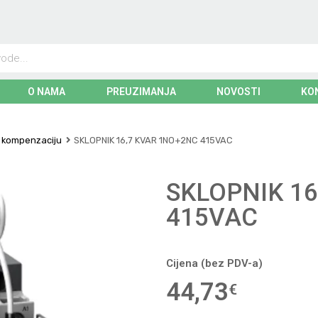
O NAMA
PREUZIMANJA
NOVOSTI
KO
a kompenzaciju
SKLOPNIK 16,7 KVAR 1NO+2NC 415VAC
SKLOPNIK 1
415VAC
Cijena (bez PDV-a)
44,73
€