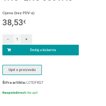
Cijena (bez PDV-a)
38,53
€
Dodaj u košaricu
Upit o proizvodu
Šifra artikla:
LC1DFKQ7
Raspoloživost:
Na upit