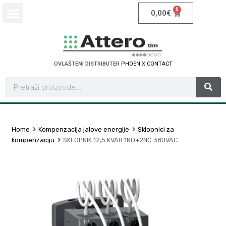
0
0,00
€
OVLAŠTENI DISTRIBUTER
P
H
O
E
N
I
X
C
O
N
T
A
C
T
Home
Kompenzacija jalove energije
Sklopnici za
kompenzaciju
SKLOPNIK 12,5 KVAR 1NO+2NC 380VAC