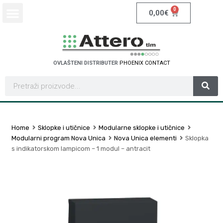
0
0,00
€
OVLAŠTENI DISTRIBUTER
P
H
O
E
N
I
X
C
O
N
T
A
C
T
Home
Sklopke i utičnice
Modularne sklopke i utičnice
Modularni program Nova Unica
Nova Unica elementi
Sklopka
s indikatorskom lampicom – 1 modul – antracit