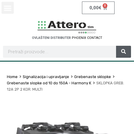
0
0,00
€
OVLAŠTENI DISTRIBUTER
P
H
O
E
N
I
X
C
O
N
T
A
C
T
Home
Signalizacija i upravljanje
Grebenaste sklopke
Grebenaste slopke od 10 do 150A - Harmony K
SKLOPKA GREB.
12A 2P 2 KOR. MULTI