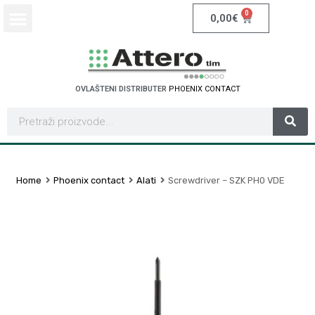
0
0,00
€
OVLAŠTENI DISTRIBUTER
P
H
O
E
N
I
X
C
O
N
T
A
C
T
Home
Phoenix contact
Alati
Screwdriver – SZK PH0 VDE