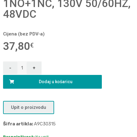
1NO+1NC, 130V 50/60HZ,
48VDC
Cijena (bez PDV-a)
37,80
€
Dodaj u košaricu
Upit o proizvodu
Šifra artikla:
A9C30315
Raspoloživost:
Na upit