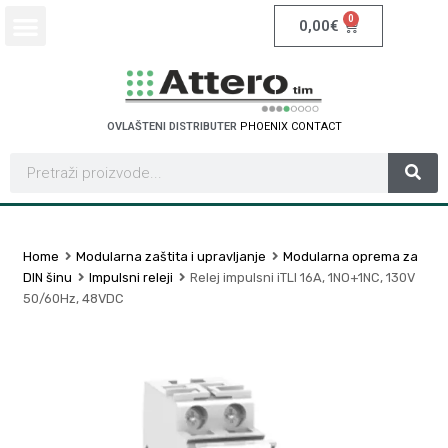
0
0,00
€
OVLAŠTENI DISTRIBUTER
P
H
O
E
N
I
X
C
O
N
T
A
C
T
Home
Modularna zaštita i upravljanje
Modularna oprema za
DIN šinu
Impulsni releji
Relej impulsni iTLI 16A, 1NO+1NC, 130V
50/60Hz, 48VDC