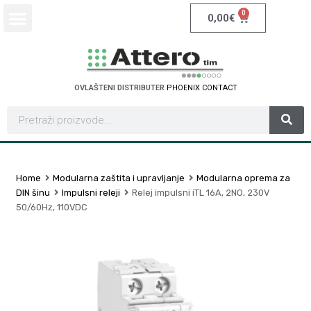
0
0,00
€
OVLAŠTENI DISTRIBUTER
P
H
O
E
N
I
X
C
O
N
T
A
C
T
Home
Modularna zaštita i upravljanje
Modularna oprema za
DIN šinu
Impulsni releji
Relej impulsni iTL 16A, 2NO, 230V
50/60Hz, 110VDC