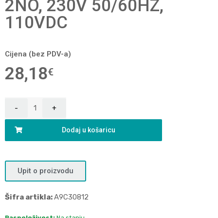
2NO, 230V 50/60HZ,
110VDC
Cijena (bez PDV-a)
28,18
€
Dodaj u košaricu
Upit o proizvodu
Šifra artikla:
A9C30812
Raspoloživost:
Na stanju