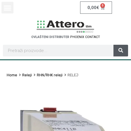
0
0,00
€
OVLAŠTENI DISTRIBUTER
P
H
O
E
N
I
X
C
O
N
T
A
C
T
Home
Releji
RHN/RHK releji
RELEJ