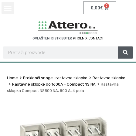
0
0,00
€
OVLAŠTENI DISTRIBUTER
P
H
O
E
N
I
X
C
O
N
T
A
C
T
Home
Prekidači snage i rastavne sklopke
Rastavne sklopke
Rastavne sklopke do 1600A - Compact NS NA
Rastavna
sklopka Compact NS800 NA, 800 A, 4 pola