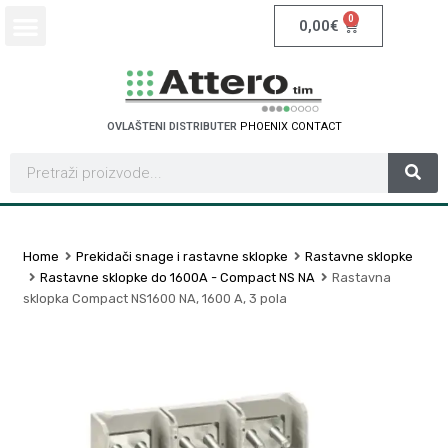
0
0,00
€
OVLAŠTENI DISTRIBUTER
P
H
O
E
N
I
X
C
O
N
T
A
C
T
Home
Prekidači snage i rastavne sklopke
Rastavne sklopke
Rastavne sklopke do 1600A - Compact NS NA
Rastavna
sklopka Compact NS1600 NA, 1600 A, 3 pola