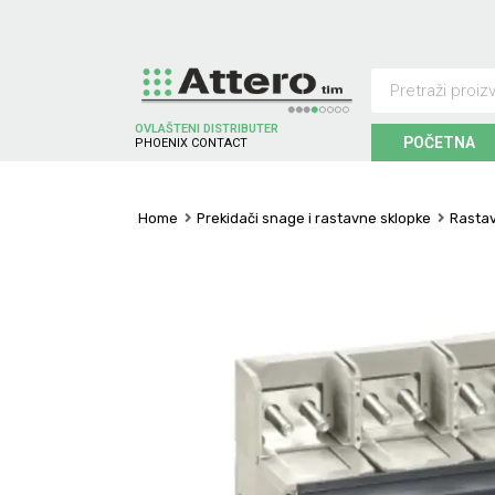
OVLAŠTENI DISTRIBUTER
POČETNA
P
H
O
E
N
I
X
C
O
N
T
A
C
T
Home
Prekidači snage i rastavne sklopke
Rastav