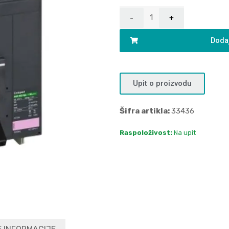
Dodaj
Upit o proizvodu
Šifra artikla:
33436
Raspoloživost:
Na upit