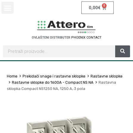
0
0,00
€
OVLAŠTENI DISTRIBUTER
P
H
O
E
N
I
X
C
O
N
T
A
C
T
Home
Prekidači snage i rastavne sklopke
Rastavne sklopke
Rastavne sklopke do 1600A - Compact NS NA
Rastavna
sklopka Compact NS1250 NA, 1250 A, 3 pola