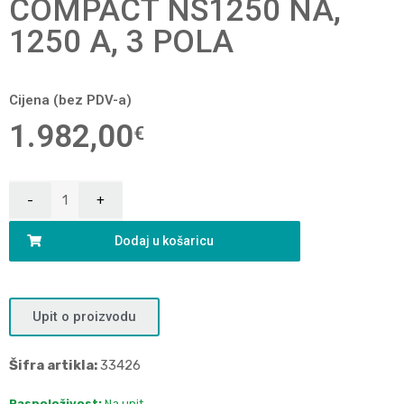
COMPACT NS1250 NA,
1250 A, 3 POLA
Cijena (bez PDV-a)
1.982,00
€
Dodaj u košaricu
Upit o proizvodu
Šifra artikla:
33426
Raspoloživost:
Na upit