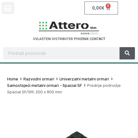
0
0,00
€
OVLAŠTENI DISTRIBUTER
P
H
O
E
N
I
X
C
O
N
T
A
C
T
Home
Razvodni ormari
Univerzalni metalni ormari
Samostojeći metalni ormari - Spacial SF
Prednje podnožje
Spacial SF/SM, 200 x 800 mm