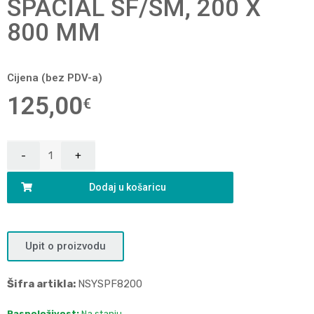
SPACIAL SF/SM, 200 X
800 MM
Cijena (bez PDV-a)
125,00
€
Dodaj u košaricu
Upit o proizvodu
Šifra artikla:
NSYSPF8200
Raspoloživost:
Na stanju