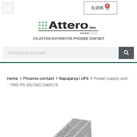
0
0,00
€
OVLAŠTENI DISTRIBUTER
P
H
O
E
N
I
X
C
O
N
T
A
C
T
Home
Phoenix contact
Napajanja i UPS
Power supply unit
– TRIO-PS-2G/3AC/24DC/5