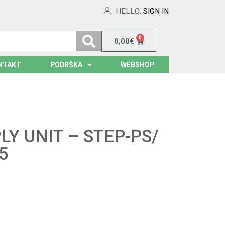
HELLO.
SIGN IN
0
0,00
€
NTAKT
PODRŠKA
WEBSHOP
Y UNIT – STEP-PS/
5