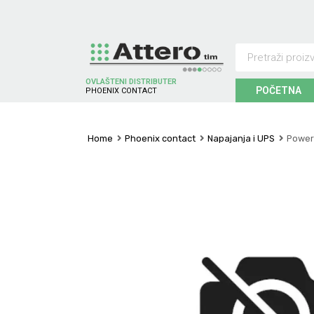
OVLAŠTENI DISTRIBUTER
POČETNA
P
H
O
E
N
I
X
C
O
N
T
A
C
T
Home
Phoenix contact
Napajanja i UPS
Power