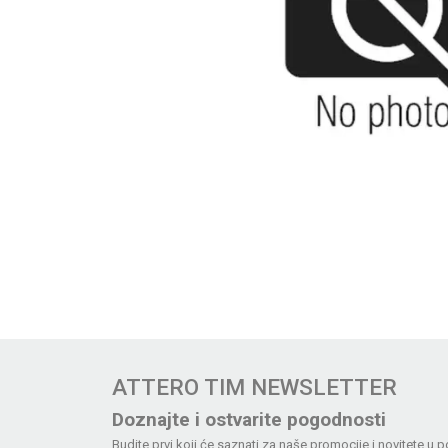
ATTERO TIM NEWSLETTER
Doznajte i ostvarite pogodnosti
Budite prvi koji će saznati za naše promocije i novitete u p