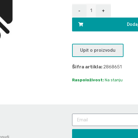
Dodaj
Upit o proizvodu
Šifra artikla:
2868651
Raspoloživost:
Na stanju
onudi.