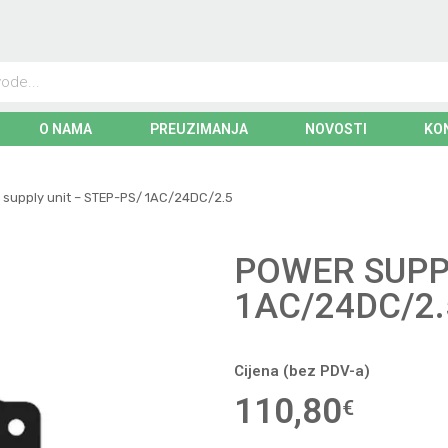
O NAMA
PREUZIMANJA
NOVOSTI
KO
 supply unit – STEP-PS/ 1AC/24DC/2.5
POWER SUPPL
1AC/24DC/2.
Cijena (bez PDV-a)
110,80
€