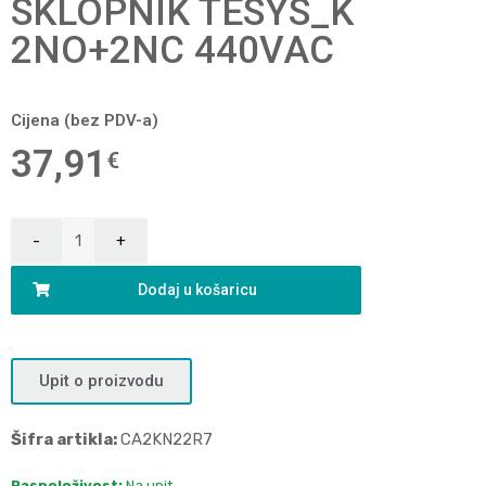
SKLOPNIK TESYS_K
2NO+2NC 440VAC
Cijena (bez PDV-a)
37,91
€
Dodaj u košaricu
Upit o proizvodu
Šifra artikla:
CA2KN22R7
Raspoloživost:
Na upit