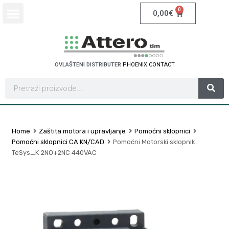
0
0,00
€
OVLAŠTENI DISTRIBUTER
P
H
O
E
N
I
X
C
O
N
T
A
C
T
Home
Zaštita motora i upravljanje
Pomoćni sklopnici
Pomoćni sklopnici CA KN/CAD
Pomoćni Motorski sklopnik
TeSys_K 2NO+2NC 440VAC