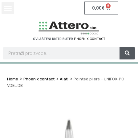
0
0,00
€
OVLAŠTENI DISTRIBUTER
P
H
O
E
N
I
X
C
O
N
T
A
C
T
Home
Phoenix contact
Alati
Pointed pliers – UNIFOX-PC
VDE_DB