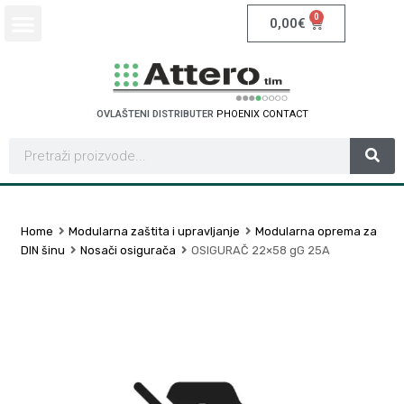
0
0,00
€
OVLAŠTENI DISTRIBUTER
P
H
O
E
N
I
X
C
O
N
T
A
C
T
Home
Modularna zaštita i upravljanje
Modularna oprema za
DIN šinu
Nosači osigurača
OSIGURAČ 22×58 gG 25A