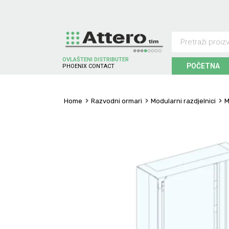
OVLAŠTENI DISTRIBUTER
POČETNA
P
H
O
E
N
I
X
C
O
N
T
A
C
T
Home
Razvodni ormari
Modularni razdjelnici
M