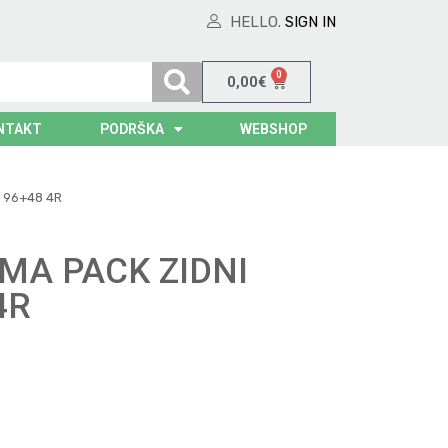
HELLO.
SIGN IN
0
0,00
€
NTAKT
PODRŠKA
WEBSHOP
 96+48 4R
MA PACK ZIDNI
4R