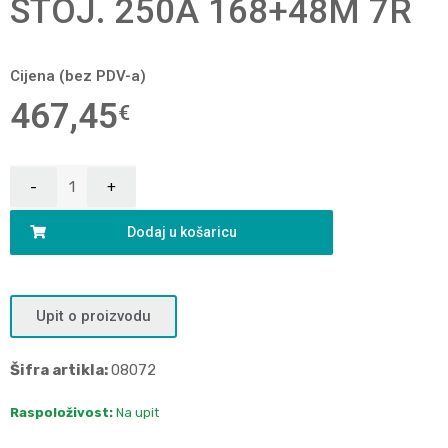
STOJ. 250A 168+48M 7R
Cijena (bez PDV-a)
467,45
€
Dodaj u košaricu
Upit o proizvodu
Šifra artikla:
08072
Raspoloživost:
Na upit