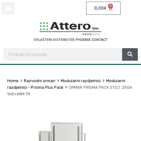
0
0,00
€
OVLAŠTENI DISTRIBUTER
P
H
O
E
N
I
X
C
O
N
T
A
C
T
Home
Razvodni ormari
Modularni razdjelnici
Modularni
razdjelnici - Prisma Plus Pack
ORMAR PRISMA PACK STOJ. 250A
168+48M 7R