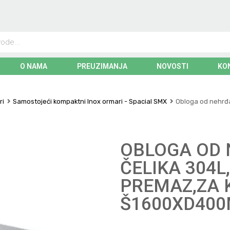
O NAMA
PREUZIMANJA
NOVOSTI
KO
ri
Samostojeći kompaktni Inox ormari - Spacial SMX
Obloga od nehrđa
OBLOGA OD
ČELIKA 304L
PREMAZ,ZA 
Š1600XD40