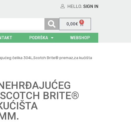
HELLO.
SIGN IN
0
0,00
€
NTAKT
PODRŠKA
WEBSHOP
jućeg čelika 304L,Scotch Brite® premaz,za kućišta
 NEHRĐAJUĆEG
,SCOTCH BRITE®
KUĆIŠTA
0MM.