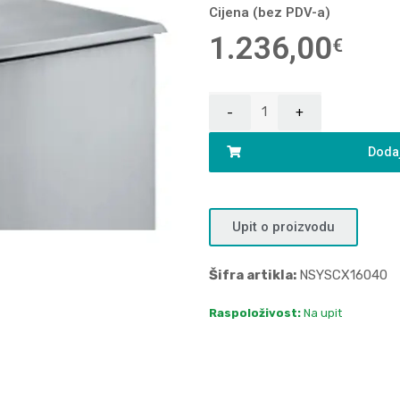
Cijena (bez PDV-a)
1.236,00
€
Dodaj
Upit o proizvodu
Šifra artikla:
NSYSCX16040
Raspoloživost:
Na upit