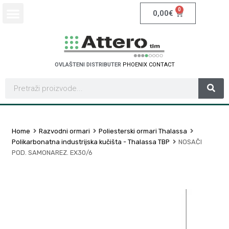
0
0,00
€
OVLAŠTENI DISTRIBUTER
P
H
O
E
N
I
X
C
O
N
T
A
C
T
Home
Razvodni ormari
Poliesterski ormari Thalassa
Polikarbonatna industrijska kučišta - Thalassa TBP
NOSAČI
POD. SAMONAREZ. EX30/6