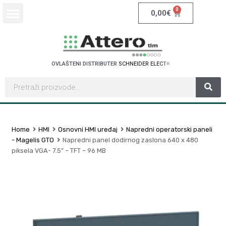
0
0,00
€
OVLAŠTENI DISTRIBUTER
S
C
H
N
E
I
D
E
R
E
L
I
E
C
R
T
C
Home
HMI
Osnovni HMI uređaj
Napredni operatorski paneli
- Magelis GTO
Napredni panel dodirnog zaslona 640 x 480
piksela VGA- 7.5” – TFT – 96 MB