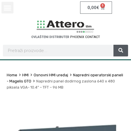
0
0,00
€
OVLAŠTENI DISTRIBUTER
P
H
O
E
N
I
X
C
O
N
T
A
C
T
Home
HMI
Osnovni HMI uređaj
Napredni operatorski paneli
- Magelis GTO
Napredni panel dodirnog zaslona 640 x 480
piksela VGA- 10.4” – TFT – 96 MB