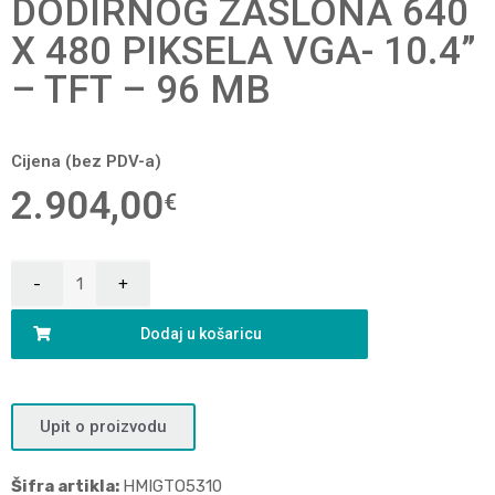
DODIRNOG ZASLONA 640
X 480 PIKSELA VGA- 10.4”
– TFT – 96 MB
Cijena (bez PDV-a)
2.904,00
€
Dodaj u košaricu
Upit o proizvodu
Šifra artikla:
HMIGTO5310