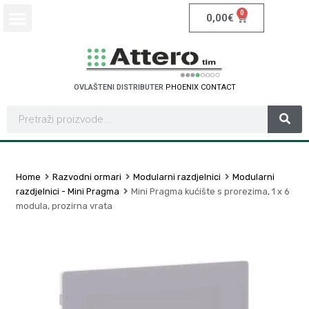
0
0,00
€
OVLAŠTENI DISTRIBUTER
P
H
O
E
N
I
X
C
O
N
T
A
C
T
Home
Razvodni ormari
Modularni razdjelnici
Modularni
razdjelnici - Mini Pragma
Mini Pragma kućište s prorezima, 1 x 6
modula, prozirna vrata