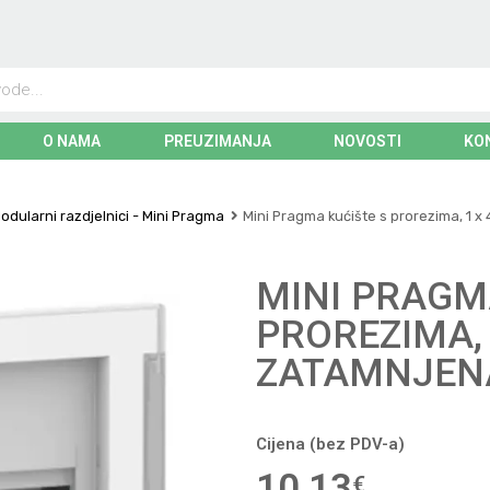
O NAMA
PREUZIMANJA
NOVOSTI
KO
odularni razdjelnici - Mini Pragma
Mini Pragma kućište s prorezima, 1 x
MINI PRAGM
PROREZIMA, 
ZATAMNJEN
Cijena (bez PDV-a)
10,13
€