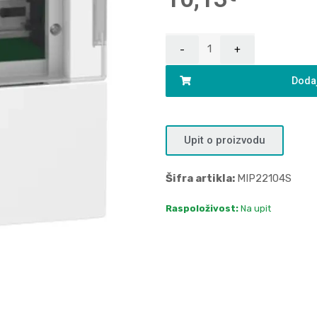
Dodaj
Upit o proizvodu
Šifra artikla:
MIP22104S
Raspoloživost:
Na upit