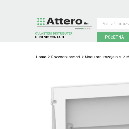
OVLAŠTENI DISTRIBUTER
POČETNA
P
H
O
E
N
I
X
C
O
N
T
A
C
T
Home
Razvodni ormari
Modularni razdjelnici
M