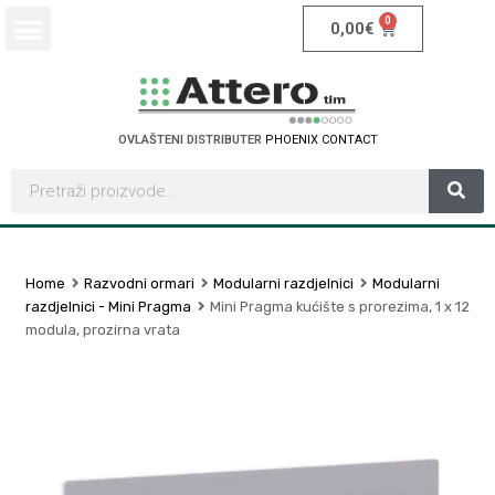
0
0,00
€
OVLAŠTENI DISTRIBUTER
P
H
O
E
N
I
X
C
O
N
T
A
C
T
Home
Razvodni ormari
Modularni razdjelnici
Modularni
razdjelnici - Mini Pragma
Mini Pragma kućište s prorezima, 1 x 12
modula, prozirna vrata