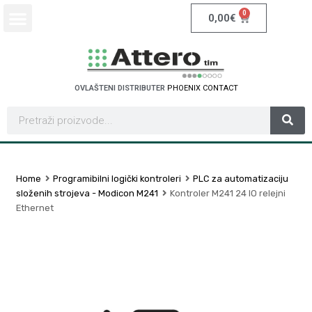
0
0,00
€
OVLAŠTENI DISTRIBUTER
P
H
O
E
N
I
X
C
O
N
T
A
C
T
Home
Programibilni logički kontroleri
PLC za automatizaciju
složenih strojeva - Modicon M241
Kontroler M241 24 IO relejni
Ethernet