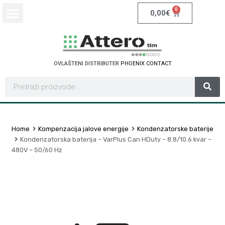
0
0,00
€
OVLAŠTENI DISTRIBUTER
P
H
O
E
N
I
X
C
O
N
T
A
C
T
Home
Kompenzacija jalove energije
Kondenzatorske baterije
Kondenzatorska baterija – VarPlus Can HDuty – 8.8/10.6 kvar –
480V – 50/60 Hz