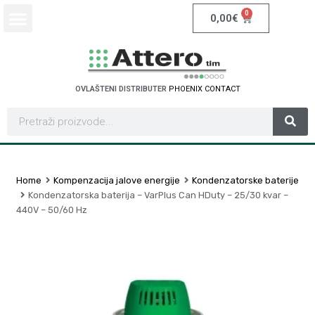
0
0,00
€
OVLAŠTENI DISTRIBUTER
P
H
O
E
N
I
X
C
O
N
T
A
C
T
Home
Kompenzacija jalove energije
Kondenzatorske baterije
Kondenzatorska baterija – VarPlus Can HDuty – 25/30 kvar –
440V – 50/60 Hz