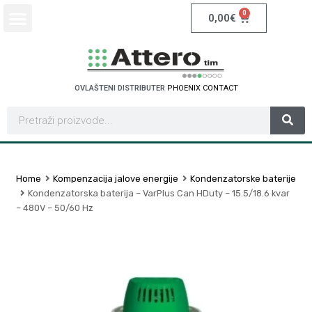
0
0,00
€
OVLAŠTENI DISTRIBUTER
P
H
O
E
N
I
X
C
O
N
T
A
C
T
Home
Kompenzacija jalove energije
Kondenzatorske baterije
Kondenzatorska baterija – VarPlus Can HDuty – 15.5/18.6 kvar
– 480V – 50/60 Hz