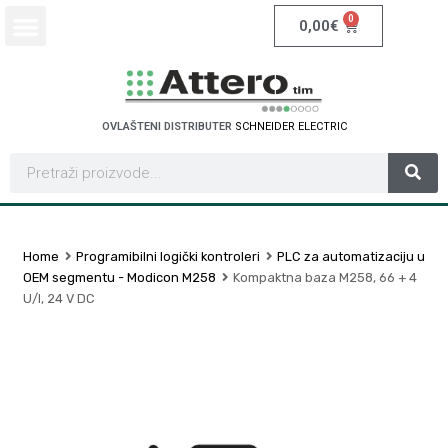
0
0,00
€
OVLAŠTENI DISTRIBUTER
S
C
H
N
E
I
D
E
R
E
L
E
C
T
R
I
C
Home
Programibilni logički kontroleri
PLC za automatizaciju u
OEM segmentu - Modicon M258
Kompaktna baza M258, 66 + 4
U/I, 24 V DC