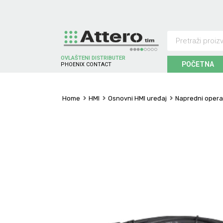
OVLAŠTENI DISTRIBUTER
POČETNA
P
H
O
E
N
I
X
C
O
N
T
A
C
T
Home
HMI
Osnovni HMI uređaj
Napredni operat