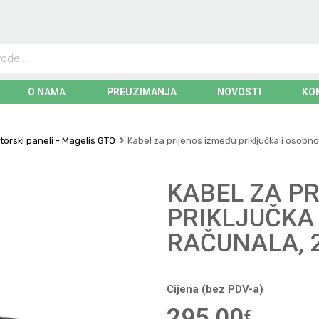
O NAMA
PREUZIMANJA
NOVOSTI
KO
orski paneli - Magelis GTO
Kabel za prijenos između priključka i osobn
KABEL ZA P
PRIKLJUČKA
RAČUNALA, 
Cijena (bez PDV-a)
295,00
€