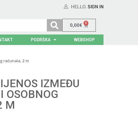
HELLO.
SIGN IN
0
0,00
€
NTAKT
PODRŠKA
WEBSHOP
og računala, 2 m
RIJENOS IZMEĐU
 I OSOBNOG
2 M