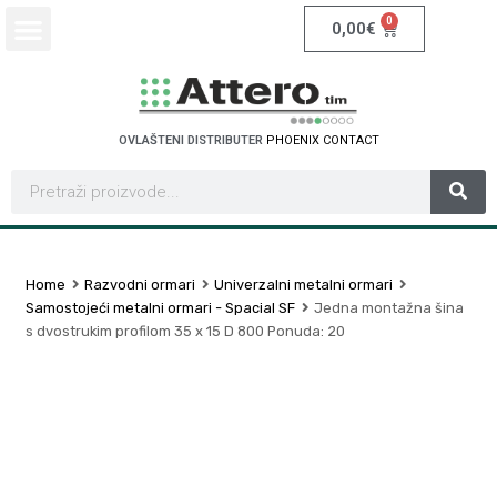
0
0,00
€
OVLAŠTENI DISTRIBUTER
P
H
O
E
N
I
X
C
O
N
T
A
C
T
Home
Razvodni ormari
Univerzalni metalni ormari
Samostojeći metalni ormari - Spacial SF
Jedna montažna šina
s dvostrukim profilom 35 x 15 D 800 Ponuda: 20