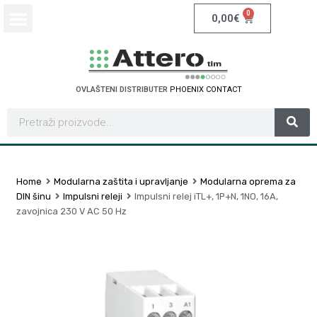
0
0,00
€
OVLAŠTENI DISTRIBUTER
P
H
O
E
N
I
X
C
O
N
T
A
C
T
Home
Modularna zaštita i upravljanje
Modularna oprema za
DIN šinu
Impulsni releji
Impulsni relej iTL+, 1P+N, 1NO, 16A,
zavojnica 230 V AC 50 Hz