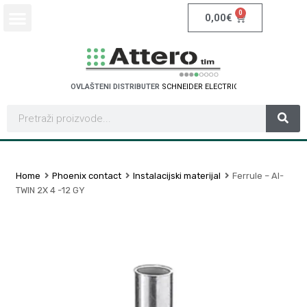
0
0,00
€
OVLAŠTENI DISTRIBUTER
C
H
N
E
I
D
E
R
E
L
E
C
T
R
I
C
S
P
Home
Phoenix contact
Instalacijski materijal
Ferrule – AI-
TWIN 2X 4 -12 GY