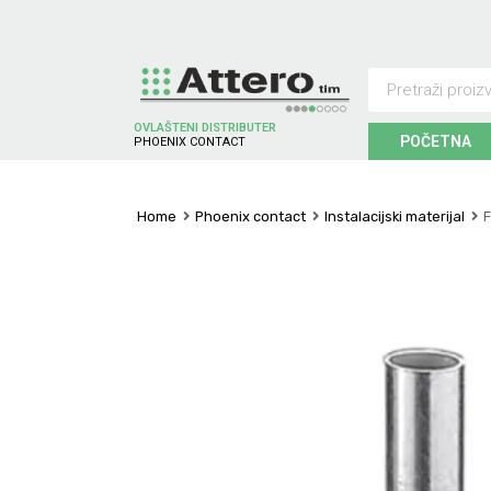
OVLAŠTENI DISTRIBUTER
POČETNA
P
H
O
E
N
I
X
C
O
N
T
A
C
T
Home
Phoenix contact
Instalacijski materijal
F