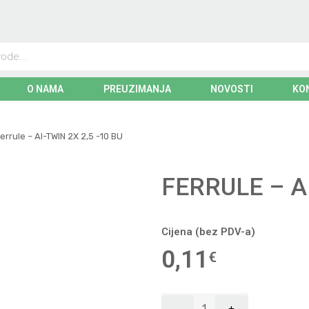
O NAMA
PREUZIMANJA
NOVOSTI
KO
errule – AI-TWIN 2X 2,5 -10 BU
FERRULE – AI
Cijena (bez PDV-a)
0,11
€