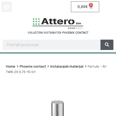
0
0,00
€
OVLAŠTENI DISTRIBUTER
P
H
O
E
N
I
X
C
O
N
T
A
C
T
Home
Phoenix contact
Instalacijski materijal
Ferrule – AI-
TWIN 2X 0,75-10 GY