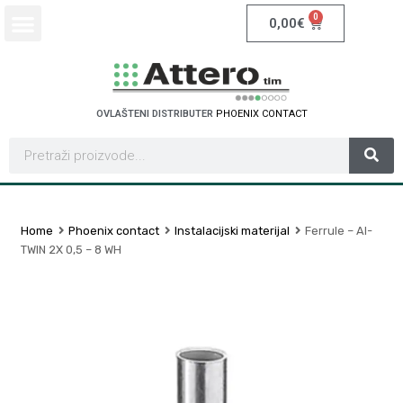
0
0,00
€
OVLAŠTENI DISTRIBUTER
P
H
O
E
N
I
X
C
O
N
T
A
C
T
Home
Phoenix contact
Instalacijski materijal
Ferrule – AI-
TWIN 2X 0,5 – 8 WH